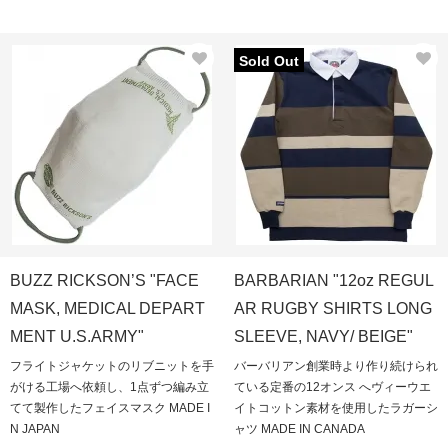
Sold Out
BUZZ RICKSON’S "FACE
BARBARIAN "12oz REGUL
MASK, MEDICAL DEPART
AR RUGBY SHIRTS LONG
MENT U.S.ARMY"
SLEEVE, NAVY/ BEIGE"
フライトジャケットのリブニットを手
バーバリアン創業時より作り続けられ
がける工場へ依頼し、1点ずつ編み立
ている定番の12オンス へヴィーウエ
てて製作したフェイスマスク MADE I
イトコットン素材を使用したラガーシ
N JAPAN
ャツ MADE IN CANADA