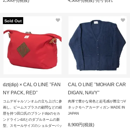
2,900円(税抜)
4,900円(税抜)
売り切れ
Sold Out
dzt(dip) × CAL O LINE "FAN
CAL O LINE "MOHAIR CAR
NY PACK, RED"
DIGAN, NAVY"
コムデギャルソンオムの立ち上げに参
肉厚で豊かな発色と起毛感が際立つV
画し、ビームスプラスの顧問などの経
ネックモヘアカーディガン MADE IN
歴を持つ田口氏のブランドdipのセカ
JAPAN
ンドラインdztとのダブルネームの新
8,900円(税抜)
型、スモールサイズのショルダーバッ