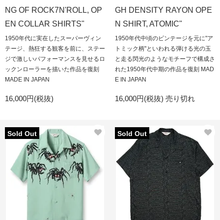
NG OF ROCK7N'ROLL, OP
GH DENSITY RAYON OPE
EN COLLAR SHIRTS"
N SHIRT, ATOMIC"
1950年代に実在したスーパーヴィン
1950年代中頃のビンテージを元に"ア
テージ、熱狂する観客を前に、ステー
トミック柄"といわれる弾ける光の玉
ジで激しいパフォーマンスを見せるロ
と走る閃光のようなモチーフで構成さ
ックンローラーを描いた作品を復刻
れた1950年代中期の作品を復刻 MAD
MADE IN JAPAN
E IN JAPAN
16,000円(税抜)
16,000円(税抜)
売り切れ
Sold Out
Sold Out