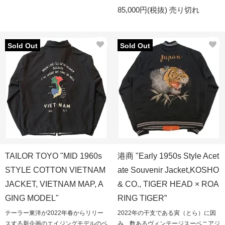
85,000円(税抜)
売り切れ
Sold Out
Sold Out
TAILOR TOYO "MID 1960s
港商 "Early 1950s Style Acet
STYLE COTTON VIETNAM
ate Souvenir Jacket,KOSHO
JACKET, VIETNAM MAP, A
& CO., TIGER HEAD × ROA
GING MODEL"
RING TIGER”
テーラー東洋が2022年春からリリー
2022年の干支である寅（とら）に因
スする新企画のエイジングモデルのベ
み、数あるヴィンテージスーベニアジ