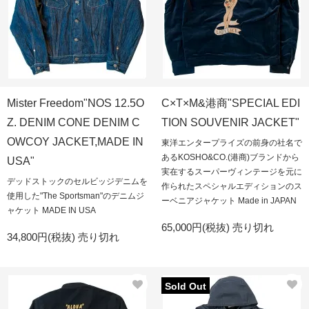
Mister Freedom"NOS 12.5O
C×T×M&港商"SPECIAL EDI
Z. DENIM CONE DENIM C
TION SOUVENIR JACKET"
OWCOY JACKET,MADE IN
東洋エンタープライズの前身の社名で
あるKOSHO&CO.(港商)ブランドから
USA"
実在するスーパーヴィンテージを元に
デッドストックのセルビッジデニムを
作られたスペシャルエディションのス
使用した"The Sportsman"のデニムジ
ーベニアジャケット Made in JAPAN
ャケット MADE IN USA
65,000円(税抜)
売り切れ
34,800円(税抜)
売り切れ
Sold Out