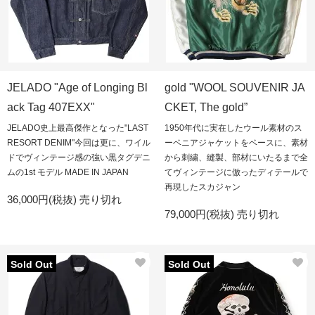
JELADO "Age of Longing Bl
gold "WOOL SOUVENIR JA
ack Tag 407EXX"
CKET, The gold”
JELADO史上最高傑作となった"LAST
1950年代に実在したウール素材のス
RESORT DENIM"今回は更に、ワイル
ーベニアジャケットをベースに、素材
ドでヴィンテージ感の強い黒タグデニ
から刺繍、縫製、部材にいたるまで全
ムの1st モデル MADE IN JAPAN
てヴィンテージに倣ったディテールで
再現したスカジャン
36,000円(税抜)
売り切れ
79,000円(税抜)
売り切れ
Sold Out
Sold Out