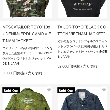
MFSC×TAILOR TOYO"10o
TAILOR TOYO "BLACK CO
z.DENIM×ERDL CAMO VIE
TTON VIETNAM JACKET"
T-NAM JACKET"
光沢のあるコットンツイルのスウィン
グトップをベースに刺繍が施されたベ
クオリティーの高い刺繍やワッペンを
トナムジャケット(ベトジャン) MADE
多用した架空のテーラー「SAIGON C
IN JAPAN
OWBOY」のベトナムジャケット MA
DE IN JAPAN
32,000円(税抜)
売り切れ
59,000円(税抜)
売り切れ
Sold Out
Sold Out