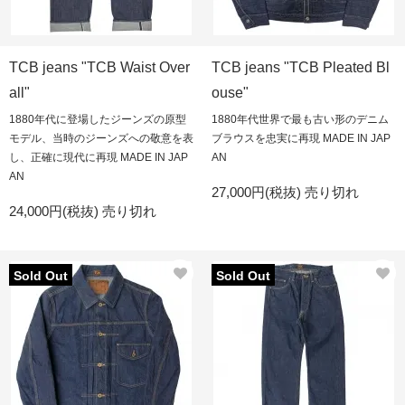
TCB jeans "TCB Waist Over
TCB jeans "TCB Pleated Bl
all"
ouse"
1880年代に登場したジーンズの原型
1880年代世界で最も古い形のデニム
モデル、当時のジーンズへの敬意を表
ブラウスを忠実に再現 MADE IN JAP
し、正確に現代に再現 MADE IN JAP
AN
AN
27,000円(税抜)
売り切れ
24,000円(税抜)
売り切れ
Sold Out
Sold Out