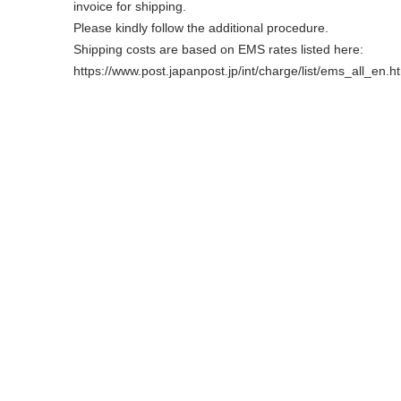
invoice for shipping.
Please kindly follow the additional procedure.
Shipping costs are based on EMS rates listed here:
https://www.post.japanpost.jp/int/charge/list/ems_all_en.h