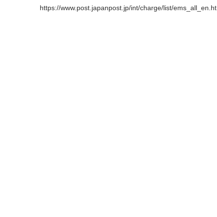
https://www.post.japanpost.jp/int/charge/list/ems_all_en.h