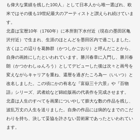
も偉大な業績を残した100人」として日本人から唯一選ばれ、欧
米ではその後も19世紀最大のアーティストと讃えられ続けていま
す。
北斎は宝暦10年（1760年）に本所割下水付近（現在の墨田区亀
沢付近）で生まれ、生涯のほとんどを墨田区内で過ごしました。
古くはこの辺りを葛飾群（かつしかごおり）と呼んだことから、
自身の画姓にしたといわれています。勝川春章に入門し、勝川春
朗（かつかわしゅんろう）としてデビューした後は次々と画号を
変えながらキャリアを重ね、還暦を過ぎたころ為一（いいつ）と
改名しました。この頃にかの有名な『富嶽三十六景』や『百物
語』シリーズ、武者絵など錦絵版画の代表作を完成させます。
北斎は人生のすべてを画業についやして膨大な数の作品を残し、
波乱万丈の人生を送りました。自身の作品には病的なまでのこだ
わりを持ち、決して妥協を許さない芸術家であったといわれてい
ます。