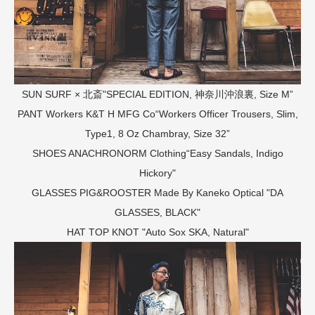
SUN SURF × 北斎"SPECIAL EDITION, 神奈川沖浪裏, Size M”
PANT
Workers K&T H MFG Co“Workers Officer Trousers, Slim,
Type1, 8 Oz Chambray, Size 32”
SHOES
ANACHRONORM Clothing“Easy Sandals, Indigo
Hickory"
GLASSES
PIG&ROOSTER Made By Kaneko Optical "DA
GLASSES, BLACK"
HAT
TOP KNOT "Auto Sox SKA, Natural"