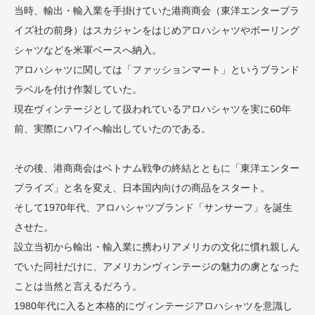
当時、輸出・輸入業を手掛けていた港商商会（東洋エンタープラ
イズ社の前身）はスカジャンをはじめアロハシャツやボーリング
シャツなどを米軍ベースへ納入。
アロハシャツに関しては「ファッションマート」というブランド
ラベルを付け作製していた。
現在ヴィンテージとして扱われているアロハシャツを実に60年
前、実際にハワイへ輸出していたのである。
その後、港商商会はベトナム戦争の終結とともに「東洋エンター
プライズ」と名を変え、日本国内向けの商品をスタート。
そして1970年代、アロハシャツブランド「サンサーフ」を誕生
させた。
設立当初から輸出・輸入業に携わりアメリカの文化に慣れ親しん
でいた同社だけに、アメリカンヴィンテージの魅力の虜となった
ことは当然と言えるだろう。
1980年代に入ると本格的にヴィンテージアロハシャツを意識し