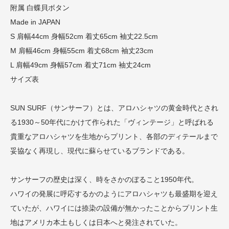
附属 白蝶貝ボタン
Made in JAPAN
S 肩幅44cm 身幅52cm 着丈65cm 袖丈22.5cm
M 肩幅46cm 身幅55cm 着丈68cm 袖丈23cm
L 肩幅49cm 身幅57cm 着丈71cm 袖丈24cm
サイズ表
SUN SURF（サンサーフ）とは、アロハシャツの黄金時代とされ
る1930～50年代にかけて作られた「ヴィンテージ」と呼ばれる
貴重なアロハシャツを生地からプリント、各部のディテールまで
妥協なく再現し、現代に蘇らせているブランドである。
サンサーフの歴史は深く、時をさかのぼること1950年代。
ハワイの発展に呼応するかのようにアロハシャツも最盛期を迎え
ていたが、ハワイには捺染の設備が無かったことからプリント生
地はアメリカ本土もしくは日本へと発注されていた。