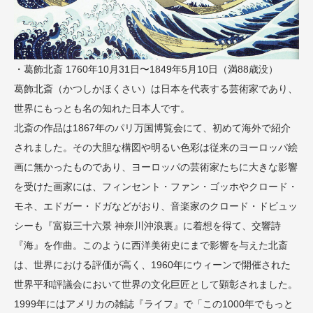
・葛飾北斎 1760年10月31日〜1849年5月10日（満88歳没）
葛飾北斎（かつしかほくさい）は日本を代表する芸術家であり、
世界にもっとも名の知れた日本人です。
北斎の作品は1867年のパリ万国博覧会にて、初めて海外で紹介
されました。その大胆な構図や明るい色彩は従来のヨーロッパ絵
画に無かったものであり、ヨーロッパの芸術家たちに大きな影響
を受けた画家には、フィンセント・ファン・ゴッホやクロード・
モネ、エドガー・ドガなどがおり、音楽家のクロード・ドビュッ
シーも『富嶽三十六景 神奈川沖浪裏』に着想を得て、交響詩
『海』を作曲。このように西洋美術史にまで影響を与えた北斎
は、世界における評価が高く、1960年にウィーンで開催された
世界平和評議会において世界の文化巨匠として顕彰されました。
1999年にはアメリカの雑誌『ライフ』で「この1000年でもっと