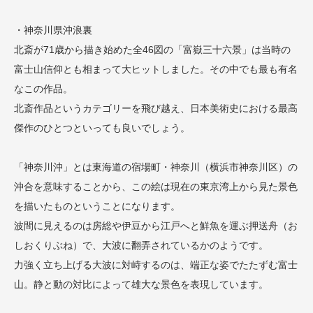
・神奈川県沖浪裏
北斎が71歳から描き始めた全46図の「富嶽三十六景」は当時の
富士山信仰とも相まって大ヒットしました。その中でも最も有名
なこの作品。
北斎作品というカテゴリーを飛び越え、日本美術史における最高
傑作のひとつといっても良いでしょう。
「神奈川沖」とは東海道の宿場町・神奈川（横浜市神奈川区）の
沖合を意味することから、この絵は現在の東京湾上から見た景色
を描いたものということになります。
波間に見えるのは房総や伊豆から江戸へと鮮魚を運ぶ押送舟（お
しおくりぶね）で、大波に翻弄されているかのようです。
力強く立ち上げる大波に対峙するのは、端正な姿でたたずむ富士
山。静と動の対比によって雄大な景色を表現しています。