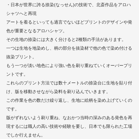
・日本が世界に誇る捺染(なっせん)の技術で、北斎作品をアロハ
シャツへと再現
アートを着るといっても過言でないほどプリントのデザインや発
色が重要となるアロハシャツ。
その生地の捺染には大きく分けると2種類の手法があります。
一つは生地を地染めし、柄の部分を抜染材で他の色で染め付ける
抜染プリント。
もう一つが淡い地色により強い色を刷り重ねていくオーバープリ
ントです。
これらのプリント方法では数十メートルの捺染台に生地を貼り付
け、版を移動させながら染料を刷り込んでいきます。
この作業を色の数だけ繰り返し、生地に絵柄を染め上げていくの
です。
版がずれないよう刷り重ね、なおかつ当時の深みのある発色を再
現するには職人の高い技術や経験を要し、日本でも限られた工場
でしか行えません。