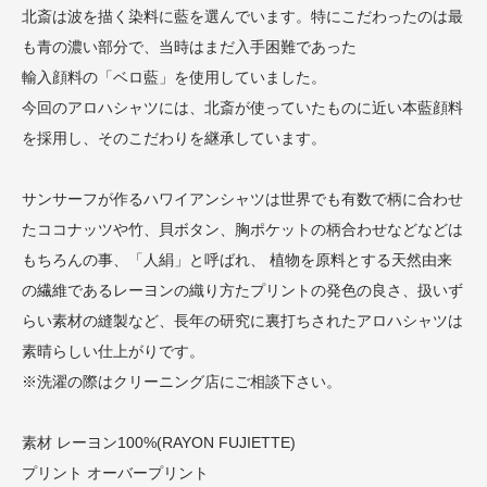
北斎は波を描く染料に藍を選んでいます。特にこだわったのは最
も青の濃い部分で、当時はまだ入手困難であった
輸入顔料の「ベロ藍」を使用していました。
今回のアロハシャツには、北斎が使っていたものに近い本藍顔料
を採用し、そのこだわりを継承しています。
サンサーフが作るハワイアンシャツは世界でも有数で柄に合わせ
たココナッツや竹、貝ボタン、胸ポケットの柄合わせなどなどは
もちろんの事、「人絹」と呼ばれ、 植物を原料とする天然由来
の繊維であるレーヨンの織り方たプリントの発色の良さ、扱いず
らい素材の縫製など、長年の研究に裏打ちされたアロハシャツは
素晴らしい仕上がりです。
※洗濯の際はクリーニング店にご相談下さい。
素材 レーヨン100%(RAYON FUJIETTE)
プリント オーバープリント