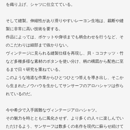
を織り上げ、シャツに仕立てている。
そして縫製。伸縮性があり滑りやすいレーヨン生地は、裁断や縫
製に非常に高い技術を要する。
作品によっては、ポケットや身頃までも柄合わせを行うなど、そ
のこだわりは細部まで抜かりない。
ヴィンテージに見られる縫製仕様を再現し、貝・ココナッツ・竹
など多種多様な素材のボタンを使い分け、柄の構図から配色に至
るまで日々研究を重ねている。
このような地道な作業からひとつひとつ答えを導き出し、そこか
ら生まれたノウハウを生かしてサンサーフのアロハシャツは作ら
れているのだ。
今や希少で入手困難なヴィンテージアロハシャツ。
その魅力を時とともに風化させず、より多くの人々に楽しんでい
ただけるよう、サンサーフは数多くの名作を現代に蘇らせ続けて