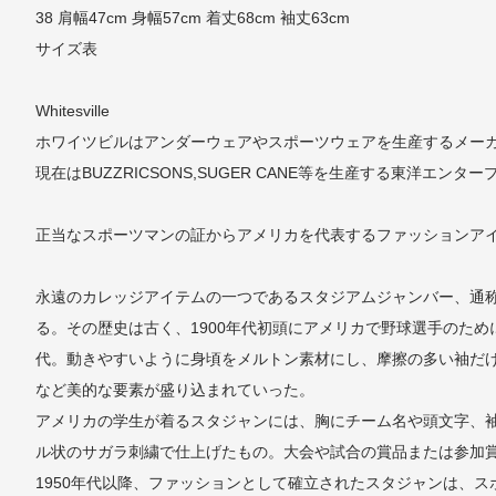
38 肩幅47cm 身幅57cm 着丈68cm 袖丈63cm
サイズ表
Whitesville
ホワイツビルはアンダーウェアやスポーツウェアを生産するメーカ
現在はBUZZRICSONS,SUGER CANE等を生産する東洋
正当なスポーツマンの証からアメリカを代表するファッションア
永遠のカレッジアイテムの一つであるスタジアムジャンバー、通
る。その歴史は古く、1900年代初頭にアメリカで野球選手のた
代。動きやすいように身頃をメルトン素材にし、摩擦の多い袖だけ
など美的な要素が盛り込まれていった。
アメリカの学生が着るスタジャンには、胸にチーム名や頭文字、
ル状のサガラ刺繍で仕上げたもの。大会や試合の賞品または参加
1950年代以降、ファッションとして確立されたスタジャンは、