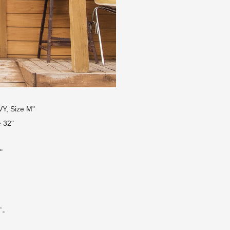
, Size M"
 32"
"
す。