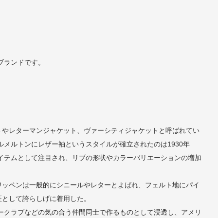
ブランドです。
トやレターマンジャケット、ヴァーシティジャケットと呼ばれてい
メルトンにレザー袖というスタイルが確立されたのは1930年
アイテムとして注目され、リブの形状やカラーバリエーションの増加
ワッペンは一般的にシニールやレターとよばれ、フェルト地にパイ
証として誇らしげに着用した。
カークラブなどの気の合う仲間同士で作るものとして浸透し、アメリ