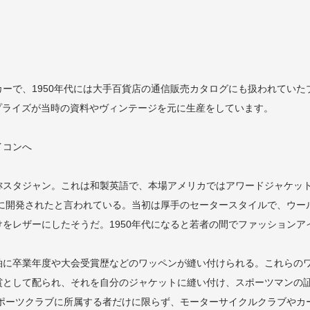
ーで、1950年代には大手百貨店の通信販売カタログにも扱われていた
エンタープライズが当時の資料やヴィンテージを元に生産をしています。
イコンへ
称スタジャン。これは和製英語で、本場アメリカではアワードジャケッ
めに開発されたと言われている。当初は厚手のセータースタイルで、ウール
をレザーにしたそうだ。1950年代になると若者の間でファッション
袖に卒業年度や大会受賞歴などのワッペンが縫い付けられる。これらの
賞として配られ、それを自分のジャケットに縫い付け、スポーツマンの
スポーツクラブに所属する者だけに限らず、モーターサイクルクラブや