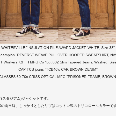
WHITESVILLE "INSULATION PILE AWARD JACKET, WHITE, Size 38"
hampion "REVERSE WEAVE PULLOVER HOODED SWEATSHIRT, NAVY
NT
Workers K&T H MFG Co "Lot 802 Slim Tapered Jeans, Washed, Size
CAP
TCB jeans "TCB40's CAP, BROWN DENIM"
GLASSES
60-70s CRISS OPTICAL MFG "PRISONER FRAME, BROWN
(スタジアム)ジャケットです。
革の両玉縁、しっかりとしたリブはコットン製のトリコロールカラーで