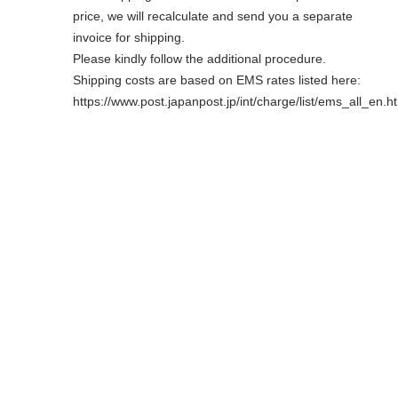
price, we will recalculate and send you a separate
invoice for shipping.
Please kindly follow the additional procedure.
Shipping costs are based on EMS rates listed here:
https://www.post.japanpost.jp/int/charge/list/ems_all_en.h