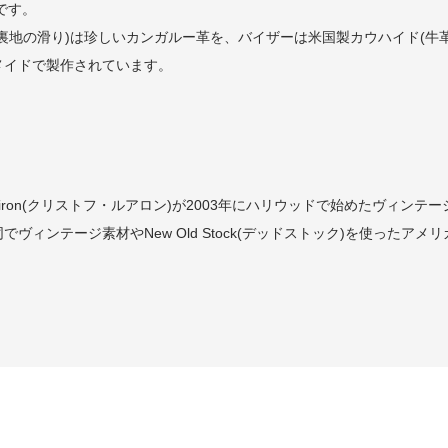
です。
裏地の滑り)は珍しいカンガルー革を、バイザーは米国製カウハイド(牛
メイドで製作されています。
 Loiron(クリストフ・ルアロン)が2003年にハリウッドで始めたヴィ
ANEと共同でヴィンテージ素材やNew Old Stock(デッドストック)を