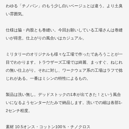
わゆる「チノパン」のもう少し白いベージュとは違う。より土臭
い雰囲気。
仕様は脇・内股とも巻縫い。今回お願いしている工場さんは巻縫
いが得意。仕上がりの風合いはカジュアル。
ミリタリーのオリジナルも様々な工場で作ったであろうことが一
目でわかります。トラウザーズ工場では綺麗、まっすぐ、ねじれ
の無い仕上がり。それに対し、ワークウェア系の工場はラフで捻
じれがある。一番はミシンの特性によるもの。
製品は洗い無し。デッドストックの1本が出てきた！という風合
いになるようセンターだたみで納品します。洗いでの縮は各部1-
2センチ程度。
素材 10.5オンス・コットン100％・チノクロス