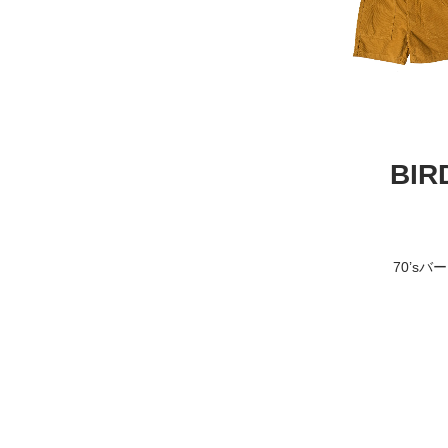
BIR
70’s