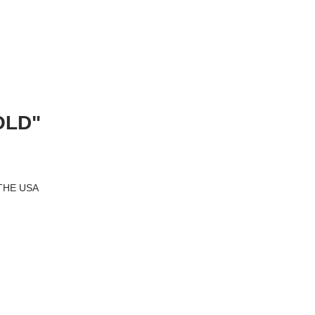
OLD"
E USA