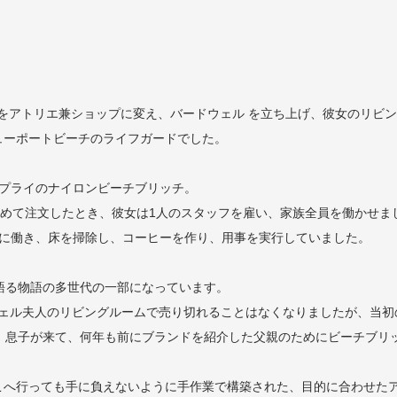
m
ア州南部の小さな家をアトリエ兼ショップに変え、バードウェル を立ち上げ、彼女
ューポートビーチのライフガードでした。
2プライのナイロンビーチブリッチ。
初めて注文したとき、彼女は1人のスタッフを雇い、家族全員を働かせま
めに働き、床を掃除し、コーヒーを作り、用事を実行していました。
語る物語の多世代の一部になっています。
ードウェル夫人のリビングルームで売り切れることはなくなりましたが、
、息子が来て、何年も前にブランドを紹介した父親のためにビーチブリ
こへ行っても手に負えないように手作業で構築された、目的に合わせた