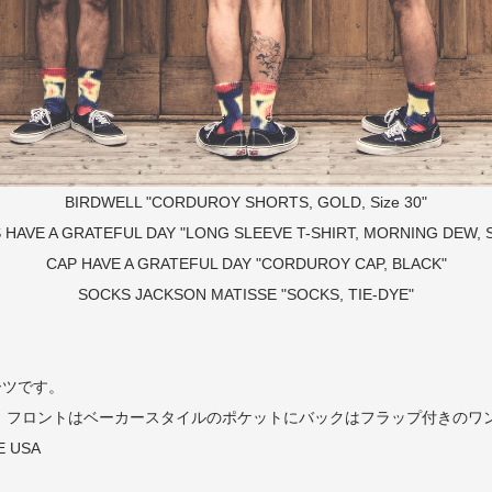
BIRDWELL "CORDUROY SHORTS, GOLD, Size 30"
S
HAVE A GRATEFUL DAY "LONG SLEEVE T-SHIRT, MORNING DEW, Si
CAP
HAVE A GRATEFUL DAY "CORDUROY CAP, BLACK"
SOCKS
JACKSON MATISSE "SOCKS, TIE-DYE"
ーツです。
、フロントはベーカースタイルのポケットにバックはフラップ付きのワ
E USA