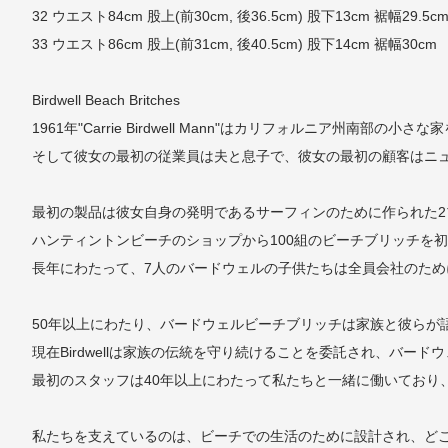
32 ウエスト84cm 股上(前30cm, 後36.5cm) 股下13cm 裾幅29.5c
33 ウエスト86cm 股上(前31cm, 後40.5cm) 股下14cm 裾幅30cm
Birdwell Beach Britches
1961年"Carrie Birdwell Mann"はカリフォルニ
そして彼女の最初の従業員は夫と息子で、彼女の最初の顧客はニ
最初の製品は彼女自身の発明であるサーフィンのために作られた
ハンティントンビーチのショップから100組のビーチブリッチを
長年にわたって、7人のバードウェルの子供たちは全員会社のた
50年以上にわたり、バードウェルビーチブリッチは家族と彼らが
現在Birdwellは家族の伝統を守り続けることを委託され、バ
最初のスタッフは40年以上にわたって私たちと一緒に働いており
私たちを支えているのは、ビーチでの生活のために設計され、ど