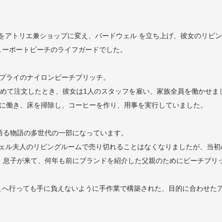
ア州南部の小さな家をアトリエ兼ショップに変え、バードウェル を立ち上げ、彼女
ューポートビーチのライフガードでした。
2プライのナイロンビーチブリッチ。
初めて注文したとき、彼女は1人のスタッフを雇い、家族全員を働かせま
めに働き、床を掃除し、コーヒーを作り、用事を実行していました。
語る物語の多世代の一部になっています。
ードウェル夫人のリビングルームで売り切れることはなくなりましたが、
、息子が来て、何年も前にブランドを紹介した父親のためにビーチブリ
こへ行っても手に負えないように手作業で構築された、目的に合わせた