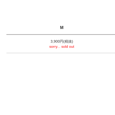
M
3,900円(税抜)
sorry... sold out