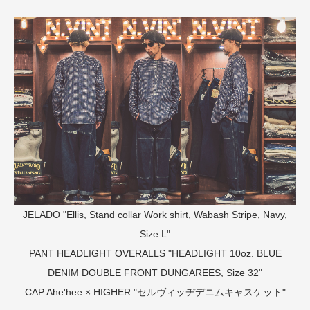
JELADO "Ellis, Stand collar Work shirt, Wabash Stripe, Navy,
Size L"
PANT
HEADLIGHT OVERALLS "HEADLIGHT 10oz. BLUE
DENIM DOUBLE FRONT DUNGAREES, Size 32"
CAP
Ahe'hee × HIGHER "セルヴィッヂデニムキャスケット"