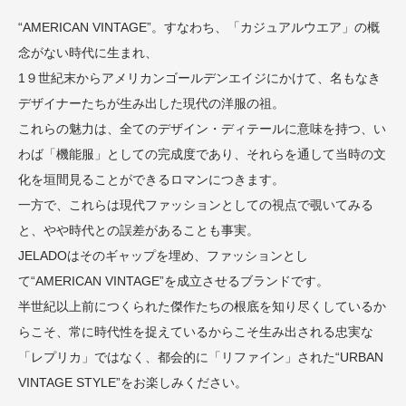
“AMERICAN VINTAGE”。すなわち、「カジュアルウエア」の概
念がない時代に生まれ、
1９世紀末からアメリカンゴールデンエイジにかけて、名もなき
デザイナーたちが生み出した現代の洋服の祖。
これらの魅力は、全てのデザイン・ディテールに意味を持つ、い
わば「機能服」としての完成度であり、それらを通して当時の文
化を垣間見ることができるロマンにつきます。
一方で、これらは現代ファッションとしての視点で覗いてみる
と、やや時代との誤差があることも事実。
JELADOはそのギャップを埋め、ファッションとし
て“AMERICAN VINTAGE”を成立させるブランドです。
半世紀以上前につくられた傑作たちの根底を知り尽くしているか
らこそ、常に時代性を捉えているからこそ生み出される忠実な
「レプリカ」ではなく、都会的に「リファイン」された“URBAN
VINTAGE STYLE”をお楽しみください。