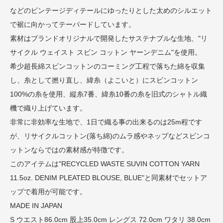
などのビンテージディテールにゆったりとした太めのシルエット
で裾に向かってテーパードしています。
素材はブランドオリジナルで開発したサステナブルな生地、"リ
サイクル ウェイスト スビン コットン ヤーンデニム"を使用。
希少超長綿スビンコットンのコーミング工程で落ちた綿を収集
し、糸として撚り直し、緯糸（よこいと）にスビンコットン
100%の糸を使用、縦糸7番、緯糸10番の糸を旧式のシャトル織
機で織り上げています。
非常に非効率な生地で、1日で織る事の出来るのは25m程です
が、リサイクルコットン(落ち綿)のムラ感やネップなどスビンコ
ットンならではの素材感が特徴です。
このアイテムは
"RECYCLED WASTE SUVIN COTTON YARN
11.5oz. DENIM PLEATED BLOUSE, BLUE"
と同素材でセットア
ップで着用が可能です。
MADE IN JAPAN
S ウエスト86.0cm 股上35.0cm レングス 72.0cm ワタリ 38.0cm