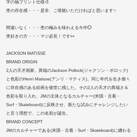
字の袖プリント仕様🎨
杢の存在感・・・是非、ご堪能いただければと思います✨
間違いなく・・・杢の極みを味わえる今作💮
杢好きの方・・・マジ必見！です👀
JACKSON MATISSE
BRAND ORIGIN
2人の天才画家。異端のJackson Pollock(ジャクソン・ポロック)
と色彩のHenri Matisse(アンリ・マティス)。同じ年代を生き個々
に存在感のある絵画を後世に残した。その2人の天才の異端さ＆
色彩を取り入れ、JMの主体となるカルチャー(米国・古着・
Surf・Skateboard)に反映させ、新たな試みにチャレンジしたい
と言う理想で、この名前が誕生。
BRAND CONCEPT
JMのカルチャーである(米国・古着・Surf・Skateboard)に纏わる