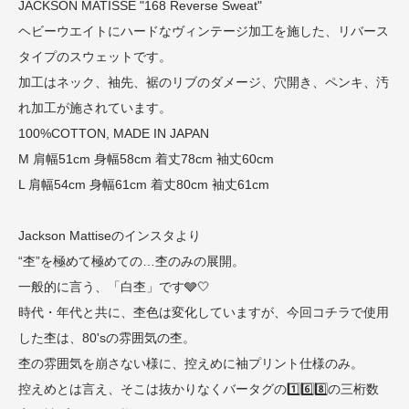
JACKSON MATISSE "168 Reverse Sweat"
ヘビーウエイトにハードなヴィンテージ加工を施した、リバース
タイプのスウェットです。
加工はネック、袖先、裾のリブのダメージ、穴開き、ペンキ、汚
れ加工が施されています。
100%COTTON, MADE IN JAPAN
M 肩幅51cm 身幅58cm 着丈78cm 袖丈60cm
L 肩幅54cm 身幅61cm 着丈80cm 袖丈61cm
Jackson Mattiseのインスタより
“杢”を極めて極めての…杢のみの展開。
一般的に言う、「白杢」です🩶🤍
時代・年代と共に、杢色は変化していますが、今回コチラで使用
した杢は、80'sの雰囲気の杢。
杢の雰囲気を崩さない様に、控えめに袖プリント仕様のみ。
控えめとは言え、そこは抜かりなくバータグの1️⃣6️⃣8️⃣の三桁数