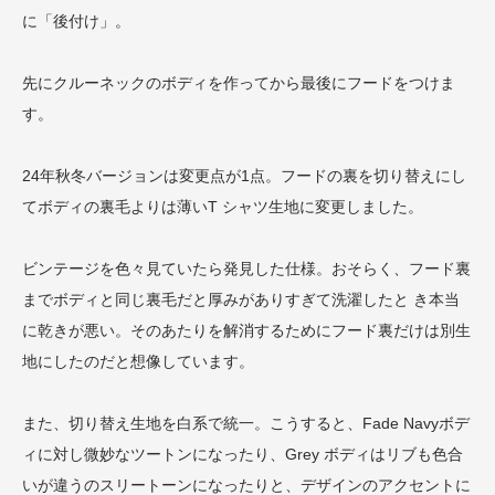
に「後付け」。
先にクルーネックのボディを作ってから最後にフードをつけま
す。
24年秋冬バージョンは変更点が1点。フードの裏を切り替えにし
てボディの裏毛よりは薄いT シャツ生地に変更しました。
ビンテージを色々見ていたら発見した仕様。おそらく、フード裏
までボディと同じ裏毛だと厚みがありすぎて洗濯したと き本当
に乾きが悪い。そのあたりを解消するためにフード裏だけは別生
地にしたのだと想像しています。
また、切り替え生地を白系で統一。こうすると、Fade Navyボデ
ィに対し微妙なツートンになったり、Grey ボディはリブも色合
いが違うのスリートーンになったりと、デザインのアクセントに