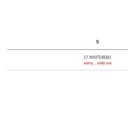
S
17,800円(税抜)
sorry... sold out