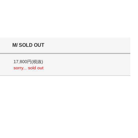
M/ SOLD OUT
17,800円(税抜)
sorry... sold out