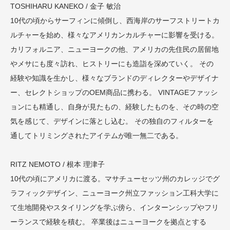
TOSHIHARU KANEKO / 金子 敏治
10代の頃からサーフィンに傾倒し、西海岸のサーフストリートカ
ルチャーを始め、様々なアメリカンカルチャーに影響を受ける。
カリフォルニア、ニューヨークの他、アメリカの先住民の居留地
やメサにも度々訪れ、ヒストリーにも造詣を深めていく。 その
経験や知識を生かし、様々なブランドのディレクターやデザイナ
ー、セレクトショップのOEM商品に携わる。 VINTAGEファッシ
ョンにも精通し、自身が見たもの、経験したものを、その時の空
気を感じて、デザインに落とし込む。 その独自のフィルターを
通してトリミングされたアイテムが唯一無二である。
RITZ NEMOTO / 根本 理津子
10代の頃にアメリカに渡る。マサチューセッツ州のカレッジでグ
ラフィックデザイン、ニューヨーク州立ファッション工科大学に
て生地開発やスタイリングを学ぶ傍ら、インターンシップやフリ
ーランスで経験を積む。 卒業後はニューヨークを拠点とする