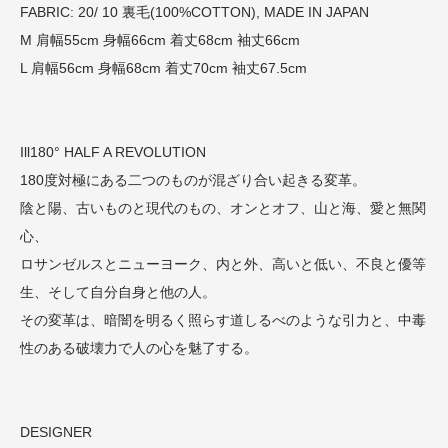
FABRIC: 20/ 10 裏毛(100%COTTON), MADE IN JAPAN
M 肩幅55cm 身幅66cm 着丈68cm 袖丈66cm
L 肩幅56cm 身幅68cm 着丈70cm 袖丈67.5cm
Ill180° HALF A REVOLUTION
180度対極にある二つのものが混ざり合い起きる変革。
陰と陽、古いものと現代のもの、オンとオフ、山と海、愛と無関
心、
ロサンゼルスとニューヨーク、内と外、高いと低い、不良と優等
生、そして自分自身と他の人。
その変革は、暗闇を明るく照らす道しるべのような引力と、中毒
性のある破壊力で人の心を魅了する。
DESIGNER