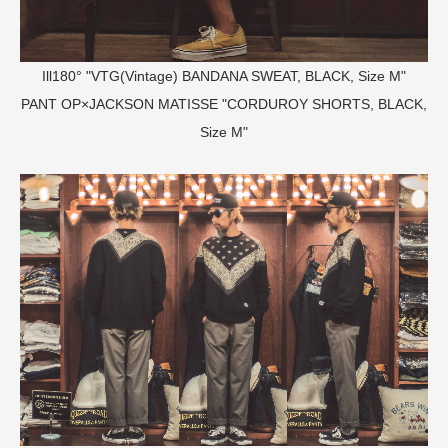
Ill180° "VTG(Vintage) BANDANA SWEAT, BLACK, Size M"
PANT
OP×JACKSON MATISSE "CORDUROY SHORTS, BLACK,
Size M"