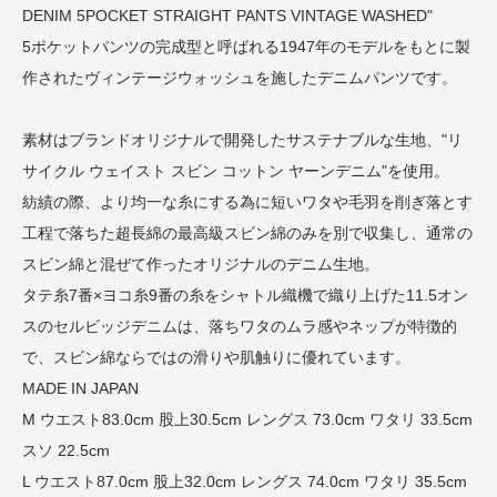
DENIM 5POCKET STRAIGHT PANTS VINTAGE WASHED"
5ポケットパンツの完成型と呼ばれる1947年のモデルをもとに製
作されたヴィンテージウォッシュを施したデニムパンツです。
素材はブランドオリジナルで開発したサステナブルな生地、"リ
サイクル ウェイスト スビン コットン ヤーンデニム"を使用。
紡績の際、より均一な糸にする為に短いワタや毛羽を削ぎ落とす
工程で落ちた超長綿の最高級スビン綿のみを別で収集し、通常の
スビン綿と混ぜて作ったオリジナルのデニム生地。
タテ糸7番×ヨコ糸9番の糸をシャトル織機で織り上げた11.5オン
スのセルビッジデニムは、落ちワタのムラ感やネップが特徴的
で、スビン綿ならではの滑りや肌触りに優れています。
MADE IN JAPAN
M ウエスト83.0cm 股上30.5cm レングス 73.0cm ワタリ 33.5cm
スソ 22.5cm
L ウエスト87.0cm 股上32.0cm レングス 74.0cm ワタリ 35.5cm