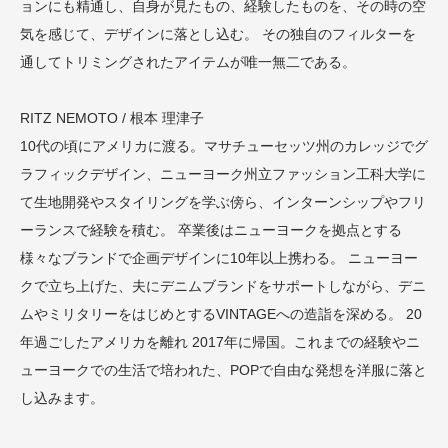
ョンにも精通し、自身が見たもの、経験したものを、その時の空
気を感じて、デザインに落とし込む。 その独自のフィルターを
通してトリミングされたアイテムが唯一無二である。
RITZ NEMOTO / 根本 理津子
10代の頃にアメリカに渡る。マサチューセッツ州のカレッジでグ
ラフィックデザイン、ニューヨーク州立ファッション工科大学に
て生地開発やスタイリングを学ぶ傍ら、インターンシップやフリ
ーランスで経験を積む。 卒業後はニューヨークを拠点とする
様々なブランドで企画デザインに10年以上携わる。 ニューヨー
クで立ち上げた、夫にデニムブランドをサポートしながら、デニ
ムやミリタリーをはじめとするVINTAGEへの造詣を深める。 20
年過ごしたアメリカを離れ 2017年に帰国。これまでの経験やニ
ューヨークでの生活で培われた、POPで自由な発想を洋服に落と
し込みます。