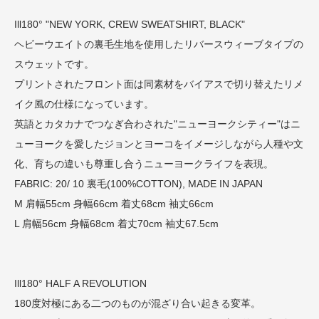
Ill180° "NEW YORK, CREW SWEATSHIRT, BLACK"
ヘビーウエイトの裏毛生地を使用したリバースウィーブタイプの
スウェットです。
プリントされたフロント面は同素材をバイアスで切り替えたリメ
イク風の仕様になっています。
英語とカタカナでつなぎ合わされた"ニューヨークシティー"はニ
ューヨークを愛したジョンとヨーコをイメージしながら人種や文
化、育ちの違いも尊重し合うニューヨークライフを表現。
FABRIC: 20/ 10 裏毛(100%COTTON), MADE IN JAPAN
M 肩幅55cm 身幅66cm 着丈68cm 袖丈66cm
L 肩幅56cm 身幅68cm 着丈70cm 袖丈67.5cm
Ill180° HALF A REVOLUTION
180度対極にある二つのものが混ざり合い起きる変革。