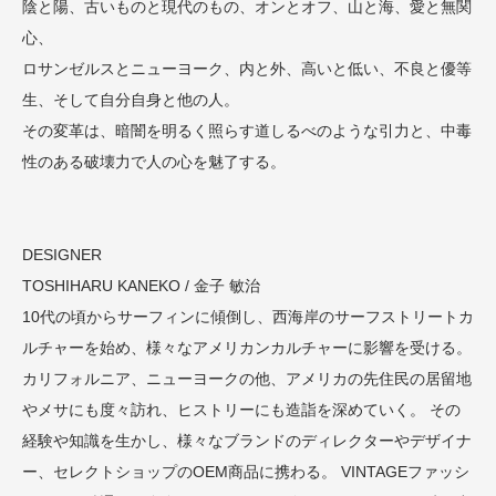
陰と陽、古いものと現代のもの、オンとオフ、山と海、愛と無関
心、
ロサンゼルスとニューヨーク、内と外、高いと低い、不良と優等
生、そして自分自身と他の人。
その変革は、暗闇を明るく照らす道しるべのような引力と、中毒
性のある破壊力で人の心を魅了する。
DESIGNER
TOSHIHARU KANEKO / 金子 敏治
10代の頃からサーフィンに傾倒し、西海岸のサーフストリートカ
ルチャーを始め、様々なアメリカンカルチャーに影響を受ける。
カリフォルニア、ニューヨークの他、アメリカの先住民の居留地
やメサにも度々訪れ、ヒストリーにも造詣を深めていく。 その
経験や知識を生かし、様々なブランドのディレクターやデザイナ
ー、セレクトショップのOEM商品に携わる。 VINTAGEファッシ