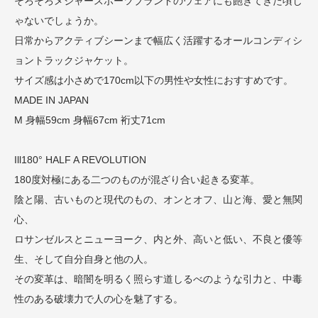
そろそろメジャースポーツブランドのウェアにも飽きてきた頃じ
ゃないでしょうか。
日常からアクティブシーンまで幅広く活躍するオールコンディシ
ョントラックジャケット。
サイズ感は小さめで170cm以下の男性や女性におすすめです。
MADE IN JAPAN
M 身幅59cm 身幅67cm 裄丈71cm
Ill180° HALF A REVOLUTION
180度対極にある二つのものが混ざり合い起きる変革。
陰と陽、古いものと現代のもの、オンとオフ、山と海、愛と無関
心、
ロサンゼルスとニューヨーク、内と外、高いと低い、不良と優等
生、そして自分自身と他の人。
その変革は、暗闇を明るく照らす道しるべのような引力と、中毒
性のある破壊力で人の心を魅了する。