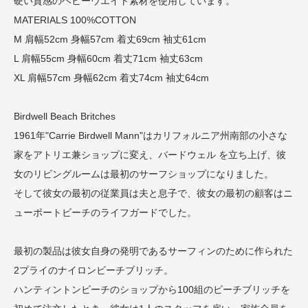
硬い質感のヘビーウエイト素材を使用しています。
MATERIALS 100%COTTON
M 肩幅52cm 身幅57cm 着丈69cm 袖丈61cm
L 肩幅55cm 身幅60cm 着丈71cm 袖丈63cm
XL 肩幅57cm 身幅62cm 着丈74cm 袖丈64cm
Birdwell Beach Britches
1961年"Carrie Birdwell Mann"はカリフォルニア州南部の小さな
家をアトリエ兼ショップに変え、バードウェル を立ち上げ、彼
女のリビングルームは最初のサーフショップになりました。
そして彼女の最初の従業員は夫と息子で、彼女の最初の顧客はニ
ューポートビーチのライフガードでした。
最初の製品は彼女自身の発明であるサーフィンのために作られた
2プライのナイロンビーチブリッチ。
ハンティントンビーチのショップから100組のビーチブリッチを