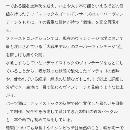
ーである脇谷重輝氏を迎え、いまや入手不可能といえるほどの価
値を持ったデッドストック＆ゴールデンサイズのスーパーヴィン
テージをもとに、その貴重な個体が持つ「個性」を完全再現す
る。
ファーストコレクションでは、現在のヴィンテージ市場において
最も注目されている「大戦モデル」のスーパーヴィンテージ4点
を惜しげも無く公開。
水通しすらしていないデッドストックのヴィンテージをもとにし
ていることから、糊が残った状態で酸化したインディゴの色味
や、使われている経糸・緯糸の紡績などもこれまで以上に詳細に
分析でき、生地は一目で伝わるヴィンテージと見紛うような仕上
がり。
パーツ類は、デッドストックの状態で経年変化した風合いを目指
して制作。安全性を考慮して避けてきた2本針の鉄製バックル
も、本企画では初めて採用している。
縫製についても糸番手やミシンピッチは当然のこと、幅が均一で