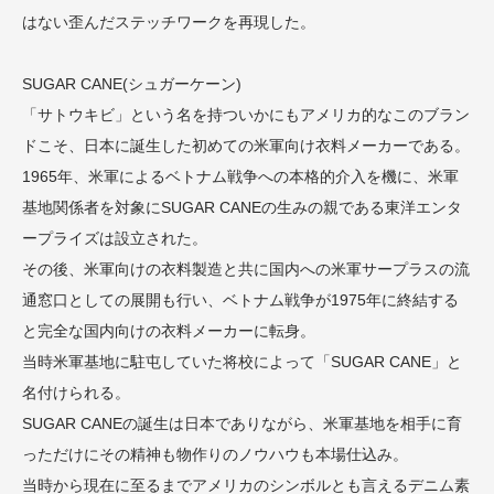
はない歪んだステッチワークを再現した。
SUGAR CANE(シュガーケーン)
「サトウキビ」という名を持ついかにもアメリカ的なこのブラン
ドこそ、日本に誕生した初めての米軍向け衣料メーカーである。
1965年、米軍によるベトナム戦争への本格的介入を機に、米軍
基地関係者を対象にSUGAR CANEの生みの親である東洋エンタ
ープライズは設立された。
その後、米軍向けの衣料製造と共に国内への米軍サープラスの流
通窓口としての展開も行い、ベトナム戦争が1975年に終結する
と完全な国内向けの衣料メーカーに転身。
当時米軍基地に駐屯していた将校によって「SUGAR CANE」と
名付けられる。
SUGAR CANEの誕生は日本でありながら、米軍基地を相手に育
っただけにその精神も物作りのノウハウも本場仕込み。
当時から現在に至るまでアメリカのシンボルとも言えるデニム素