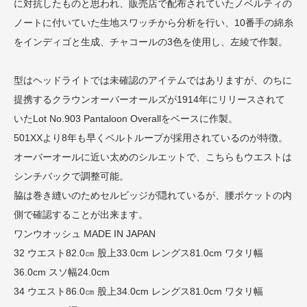
に対抗したものと思われ、販売店で配布されていたノベルティの
ノートに付いていた生地スワッチから分析を行い、10番手の綿糸
をインディゴと生成、チャコールの3色を使用し、左綾で作製。
型はヘッドライトでは未確認のアイテムではあリますが、のちに
提携するクラウンオーバーオールズが1914年にリリースされて
いたLot No.903 Pantaloon Overallをベースに作製。
501XXより8年も早くベルトループが採用されているのが特徴。
オーバーオールに近い太めのシルエットで、こちらもウエストは
シンチバックで調整可能。
脇は巻き縫いのためセルビッジが隠れているが、腰ポケットの内
側で確認することが出来ます。
ワンウオッシュ MADE IN JAPAN
32 ウエスト82.0㎝ 股上33.0cm レングス81.0cm ワタリ幅
36.0cm スソ幅24.0cm
34 ウエスト86.0㎝ 股上34.0cm レングス81.0cm ワタリ幅