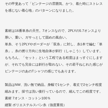
その甲斐あって「ビンテージの雰囲気、かつ、着た時にストレス
を感じない着心地」のパターンになりました。
素材は16番単糸の天竺。7オンスなので、2PLYの5.7オンスより
厚い、重い。ガサっとして固めの風合い。
単糸、そう2PLYやボーダーが「双糸」に対し、糸1本で編む「単
糸」。糸の撚り方向に生地自体が斜行（しゃこう）しています。
もちろん、「セット」という工程である程度はまっすぐにします
が、それでも完全には斜行が取れない。その若干ねじれた感じが
ビンテージのあのTシャツの感じでもあります。
製品はNW、洗い無で納品。身幅で1センチ、着丈で2センチ程度
縮みます。採寸は洗い後行っているので、縮んでこの程度です。
素材 7オンス・コットン100％
縫製 ポリエステルスパン糸（強度重視）