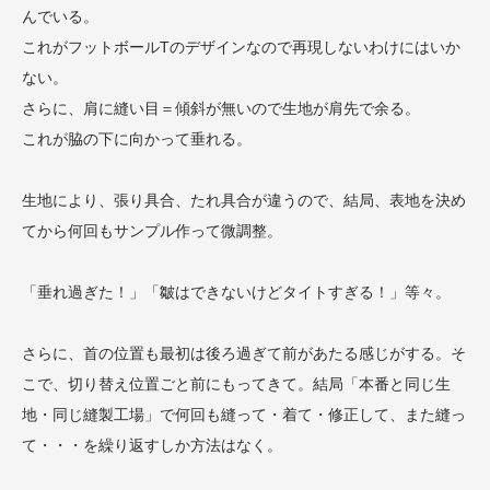
んでいる。
これがフットボールTのデザインなので再現しないわけにはいか
ない。
さらに、肩に縫い目＝傾斜が無いので生地が肩先で余る。
これが脇の下に向かって垂れる。
生地により、張り具合、たれ具合が違うので、結局、表地を決め
てから何回もサンプル作って微調整。
「垂れ過ぎた！」「皺はできないけどタイトすぎる！」等々。
さらに、首の位置も最初は後ろ過ぎて前があたる感じがする。そ
こで、切り替え位置ごと前にもってきて。結局「本番と同じ生
地・同じ縫製工場」で何回も縫って・着て・修正して、また縫っ
て・・・を繰り返すしか方法はなく。