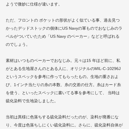
ようで微妙に仕様が違います。
ただ、フロントの ポケットの形状がよく似ている事、過去見つ
かったデッドストックの個体にUS Navyの軍ものでおなじみのラ
ベルがついていたため「US Navy のベーカー」などと呼ばれる
のでしょう。
素材はいつものベーカーでおなじみ。元々は15 年ほど前に、私
がとある生地屋さんのとある人に、オリジナルのMIL-C-10296J
というスペックを参考に作ってもらったもの。生地の重さおよ
び、1インチ当たりの糸の本数、糸の交差の仕方。糸はカード糸
を使う、といったスペックに書いてる事を参考にして、 当時は
硫化染料で生地染しました。
当初は異様に色落ちする硫化染料だったのが、染料が廃番にな
り、今度は色落ちしにくい硫化染料に。さらに、硫化染料自体が