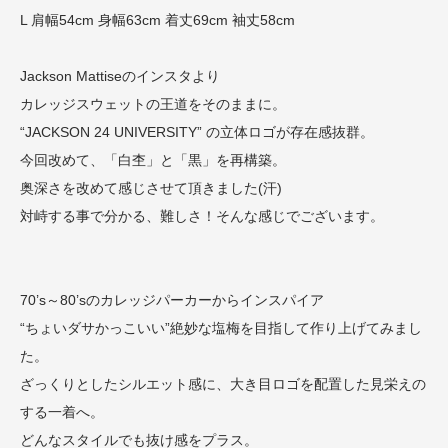
L 肩幅54cm 身幅63cm 着丈69cm 袖丈58cm
Jackson Mattiseのインスタより
カレッジスウェットの王道をそのままに。
“JACKSON 24 UNIVERSITY” の立体ロゴが存在感抜群。
今回改めて、「白杢」と「黒」を再構築。
奥深さを改めて感じさせて頂きました(汗)
対峙する事で分かる、難しさ！そんな感じでございます。
70’s～80’sのカレッジパーカーからインスパイア
“ちょいダサかっこいい”絶妙な塩梅を目指して作り上げてみまし
た。
ざっくりとしたシルエット感に、大き目ロゴを配置した見栄えの
する一着へ。
どんなスタイルでも抜け感をプラス。