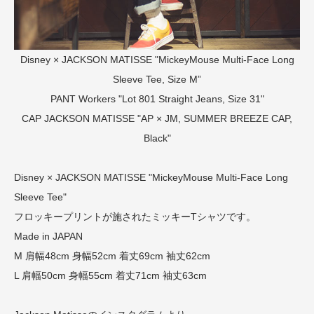
Disney × JACKSON MATISSE "MickeyMouse Multi-Face Long
Sleeve Tee, Size M”
PANT
Workers "Lot 801 Straight Jeans, Size 31"
CAP
JACKSON MATISSE "AP × JM, SUMMER BREEZE CAP,
Black"
Disney × JACKSON MATISSE "MickeyMouse Multi-Face Long
Sleeve Tee"
フロッキープリントが施されたミッキーTシャツです。
Made in JAPAN
M 肩幅48cm 身幅52cm 着丈69cm 袖丈62cm
L 肩幅50cm 身幅55cm 着丈71cm 袖丈63cm