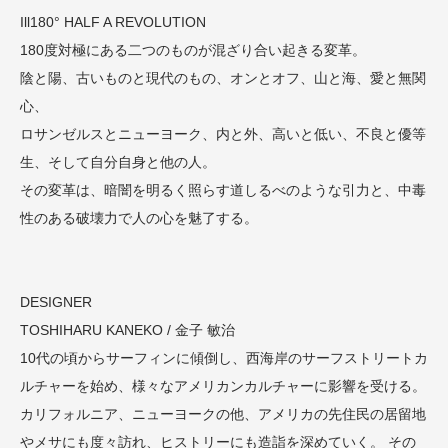
Ill180° HALF A REVOLUTION
180度対極にある二つのものが混ざり合い起きる変革。
陰と陽、古いものと現代のもの、オンとオフ、山と海、愛と無関
心、
ロサンゼルスとニューヨーク、内と外、高いと低い、不良と優等
生、そして自分自身と他の人。
その変革は、暗闇を明るく照らす道しるべのような引力と、中毒
性のある破壊力で人の心を魅了する。
DESIGNER
TOSHIHARU KANEKO / 金子 敏治
10代の頃からサーフィンに傾倒し、西海岸のサーフストリートカ
ルチャーを始め、様々なアメリカンカルチャーに影響を受ける。
カリフォルニア、ニューヨークの他、アメリカの先住民の居留地
やメサにも度々訪れ、ヒストリーにも造詣を深めていく。 その