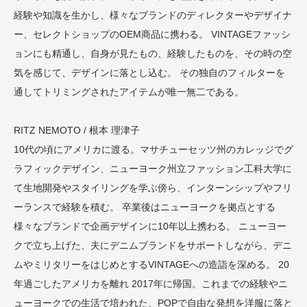
経験や知識を生かし、様々なブランドのディレクターやデザイナ
ー、セレクトショップのOEM商品に携わる。 VINTAGEファッシ
ョンにも精通し、自身が見たもの、経験したものを、その時の空
気を感じて、デザインに落とし込む。 その独自のフィルターを
通してトリミングされたアイテムが唯一無二である。
RITZ NEMOTO / 根本 理津子
10代の頃にアメリカに渡る。マサチューセッツ州のカレッジでグ
ラフィックデザイン、ニューヨーク州立ファッション工科大学に
て生地開発やスタイリングを学ぶ傍ら、インターンシップやフリ
ーランスで経験を積む。 卒業後はニューヨークを拠点とする
様々なブランドで企画デザインに10年以上携わる。 ニューヨー
クで立ち上げた、夫にデニムブランドをサポートしながら、デニ
ムやミリタリーをはじめとするVINTAGEへの造詣を深める。 20
年過ごしたアメリカを離れ 2017年に帰国。これまでの経験やニ
ューヨークでの生活で培われた、POPで自由な発想を洋服に落と