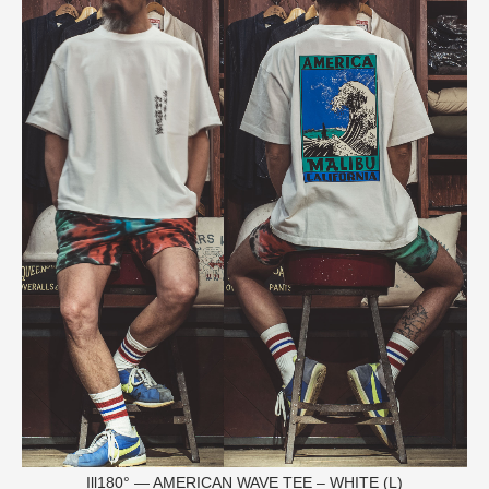
Ill180° — AMERICAN WAVE TEE – WHITE (L)